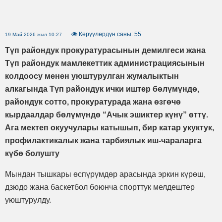
Көрүүлөрдүн саны: 55
19 Май 2026 жыл 10:27
Түп райондук прокуратурасынын демилгеси жана
Түп райондук мамлекеттик администрациясынын
колдоосу менен уюштурулган жумалыктын
алкагында Түп райондук ички иштер бөлүмүндө,
райондук сотто, прокуратурада жана өзгөчө
кырдаалдар бөлүмүндө “Ачык эшиктер күнү” өттү.
Ага мектеп окуучулары катышып, бир катар укуктук,
профилактикалык жана тарбиялык иш-чараларга
күбө болушту
Мындан тышкары өспүрүмдөр арасында эркин күрөш,
дзюдо жана баскетбол боюнча спорттук мелдештер
уюштурулду.