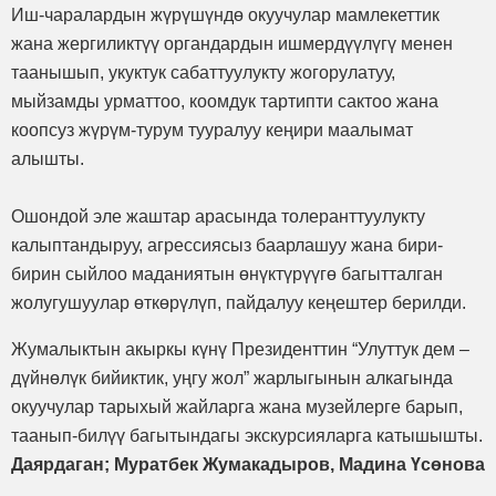
Иш-чаралардын жүрүшүндө окуучулар мамлекеттик
жана жергиликтүү органдардын ишмердүүлүгү менен
таанышып, укуктук сабаттуулукту жогорулатуу,
мыйзамды урматтоо, коомдук тартипти сактоо жана
коопсуз жүрүм-турум тууралуу кеңири маалымат
алышты.
Ошондой эле жаштар арасында толеранттуулукту
калыптандыруу, агрессиясыз баарлашуу жана бири-
бирин сыйлоо маданиятын өнүктүрүүгө багытталган
жолугушуулар өткөрүлүп, пайдалуу кеңештер берилди.
Жумалыктын акыркы күнү Президенттин “Улуттук дем –
дүйнөлүк бийиктик, уңгу жол” жарлыгынын алкагында
окуучулар тарыхый жайларга жана музейлерге барып,
таанып-билүү багытындагы экскурсияларга катышышты.
Даярдаган; Муратбек Жумакадыров, Мадина Үсөнова