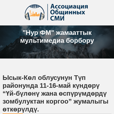
"Нур ФМ" жамааттык
мультимедиа борбору
Ысык-Көл облусунун Түп
районунда 11-16-май күндөрү
“Үй-бүлөнү жана өспүрүмдөрдү
зомбулуктан коргоо” жумалыгы
өткөрүлдү.