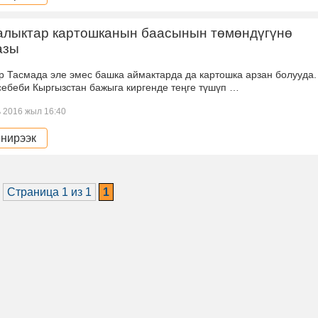
алыктар картошканын баасынын төмөндүгүнө
азы
асмада эле эмес башка аймактарда да картошка арзан болууда.
себеби Кыргызстан бажыга киргенде теңге түшүп …
 2016 жыл 16:40
нирээк
Страница 1 из 1
1