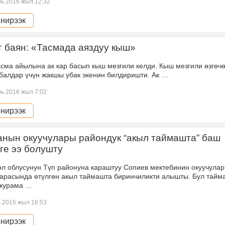
ь 2016 жыл 12:32
нирээк
 баян: «Тасмада аяздуу кыш»
айылына ак кар басып кыш мезгили келди. Кыш мезгили өзгөч
балдар үчүн жакшы убак экенин билдиришти. Ак …
ь 2016 жыл 7:02
нирээк
анын окуучулары райондук “акыл таймашта” баш
ге ээ болушту
өл облусунун Түп районуна караштуу Сопиев мектебинин окуучулар
 арасында өтүлгөн акыл таймашта биринчиликти алышты. Бул тайм
 курама …
 2016 жыл 16:53
нирээк