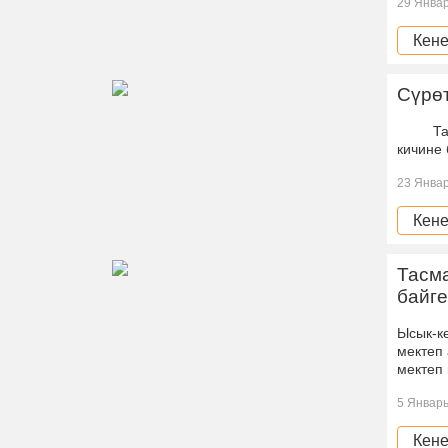
29 Январ
Кене
Сүрөт
Тасма 
кичине 
23 Январ
Кене
Тасм
байге
Ысык-к
мектеп
мектеп
5 Январь
Кене