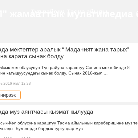
Түп району, Тасма айылы
" жамааттык мультимедиа
да мектептер аралык “ Маданият жана тарых”
на карата сынак болду
өл облусунун Түп райуна караштуу Сопиев мектебинде 8
тин катышуусундагы сынак болду. Сынак 2016-жыл …
ь 2016 жыл 12:38
нирээк
да муз аянтчасы кызмат кылууда
өл облусуна караштуу Тасма айылынын киреберишине муз те
ачылды. Бул жерде бардык тургундар муз …