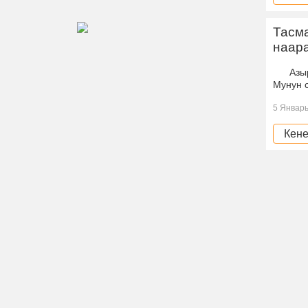
Тасм
наар
Азыр Т
Мунун 
5 Январь
Кене