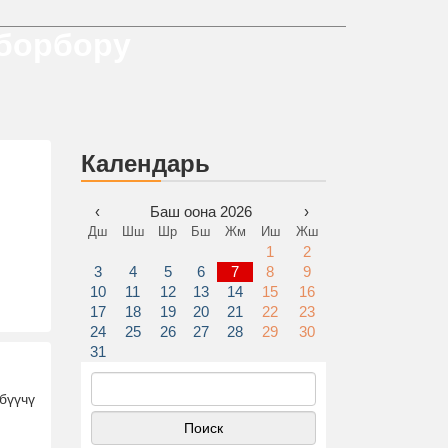
 борбору
Календарь
‹
Баш оона 2026
›
Дш
Шш
Шр
Бш
Жм
Иш
Жш
1
2
3
4
5
6
7
8
9
10
11
12
13
14
15
16
17
18
19
20
21
22
23
24
25
26
27
28
29
30
31
Найти:
бүүчү