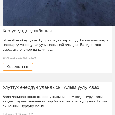
Кар үстүндөгү кубаныч
Ысык-Кол облусунун Түп районуна караштуу Тасма айылында
жаштар үчүн көңүл ачуучу жаны жай ачылды. Балдар гана
эмес, ата-энелер да келип, …
10 Январь 2026 жыл 14:56
Кененирээк
Улуттук өнөрдүн уландысы: Алым уулу Аваз
Бала чагынан нокто жасоону кызыгып, өзү өздөштүрүп алып
андан соң аны кичинекей бир бизнес катары жүргүзгөн Тасма
айылынын тургуну Алым …
9 Январь 2026 жыл 19:23