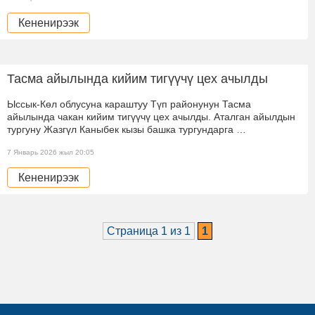
Кененирээк
Тасма айылында кийим тигүүчү цех ачылды
Ыссык-Көл облусуна караштуу Түп районунун Тасма
айылында чакан кийим тигүүчү цех ачылды. Аталган айылдын
тургуну Жазгүл Каныбек кызы башка тургундарга …
7 Январь 2026 жыл 20:05
Кененирээк
Страница 1 из 1
1