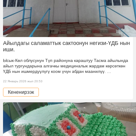
Айылдагы саламаттык сактоонун негизи-ҮДБ нын
иши.
Ысык-Көл облусунун Түп районуна караштуу Тасма айылында
айыл тургундарына алгачкы медициналык жардам көрсөткөн
ҮДБ нын ишмердүүлүгү коом үчүн абдан маанилүү. …
22 Январь 2026 жыл 20:53
Кененирээк