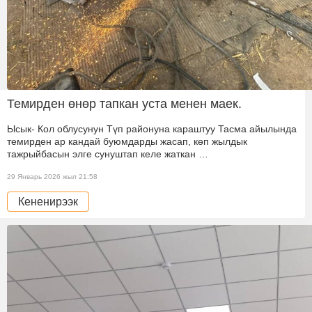
Темирден өнөр тапкан уста менен маек.
Ысык- Кол облусунун Түп районуна караштуу Тасма айылында
темирден ар кандай буюмдарды жасап, көп жылдык
тажрыйбасын элге сунуштап келе жаткан …
29 Январь 2026 жыл 21:58
Кененирээк