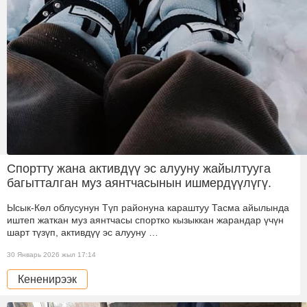
Спортту жана активдүү эс алууну жайылтууга
багытталган муз аянтчасынын ишмердүүлүгү.
Ысык-Көл облусунун Түп районуна караштуу Тасма айылында
иштеп жаткан муз аянтчасы спортко кызыккан жарандар үчүн
шарт түзүп, активдүү эс алууну …
30 Январь 2026 жыл 17:14
Кененирээк