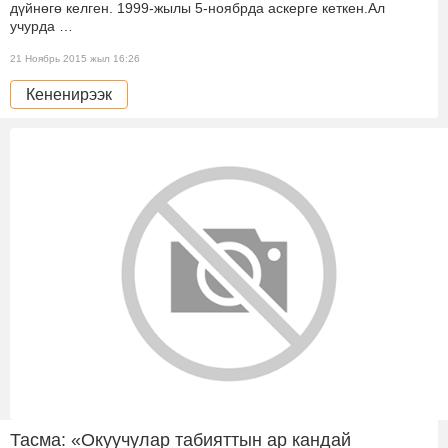
дүйнөгө келген. 1999-жылы 5-ноябрда аскерге кеткен.Ал
учурда …
21 Ноябрь 2015 жыл 16:26
Кененирээк
Тасма: «Окуучулар табияттын ар кандай