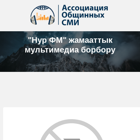
"Нур ФМ" жамааттык
мультимедиа борбору