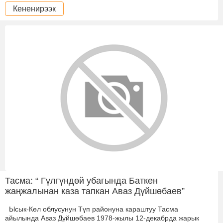
Кененирээк
Тасма: “ Гүлгүндөй убагында Баткен
жаңжалынан каза тапкан Аваз Дүйшөбаев”
Ысык-Көл облусунун Түп районуна караштуу Тасма
айылында Аваз Дүйшөбаев 1978-жылы 12-декабрда жарык