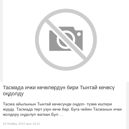
Тасмада ички көчөлөрдүн бири Тынтай көчөсү
оңдолду
Тасма айылынын Тынтай көчөсүндө оңдоп- түзөө иштери
жүрдү. Тасмада төрт узун көчө бар. Буга чейин Тасманын ички
жолдору оңдолуп жаткан.Бул …
24 Ноябрь 2015 жыл 19:11