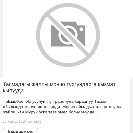
Тасмадагы жалпы мончо тургундарга кызмат
кылууда
Ысык-Көл облусунун Түп районуна караштуу Тасма
айылында мончо ишке кирди. Мончо айылдын так ортосунда
жайгашкан.Мурун эски,таза эмес болчу учурда …
10 Ноябрь 2015 жыл 16:45
Кененирээк