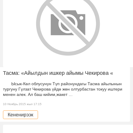
Тасма: «Айылдын ишкер айымы Чекирова «
Ысык-Көл облусунун Түп районундагы Тасма айылынын
тургуну Гүлзат Чекирова үйдө жөн олтурбастан токуу иштери
менен алек. Ал баш кийим,жакет …
10 Ноябрь 2015 жыл 17:15
Кененирээк