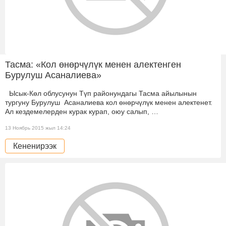
Тасма: «Кол өнөрчүлүк менен алектенген
Бурулуш Асаналиева»
Ысык-Көл облусунун Түп районундагы Тасма айылынын
тургуну Бурулуш Асаналиева кол өнөрчүлүк менен алектенет.
Ал кездемелерден курак курап, оюу салып, …
13 Ноябрь 2015 жыл 14:24
Кененирээк