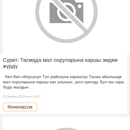
Сүрөт: Тасмада мал ооруларына каршы эмдөө
жүрдү
Көл-Көл облусунун Түп районуна караштуу Тасма айылында
мал ооруларына каршы кан алынып, укол куюлду. Бул иш чара
бодо малдын …
25 Ноябрь 2015 жыл 19:07
Кененирээк