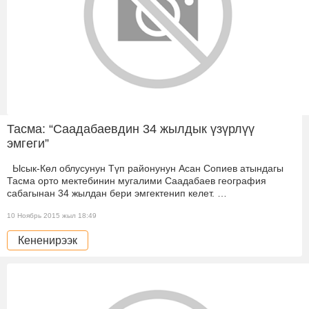
Тасма: “Саадабаевдин 34 жылдык үзүрлүү
эмгеги”
Ысык-Көл облусунун Түп районунун Асан Сопиев атындагы
Тасма орто мектебинин мугалими Саадабаев география
сабагынан 34 жылдан бери эмгектенип келет. …
10 Ноябрь 2015 жыл 18:49
Кененирээк