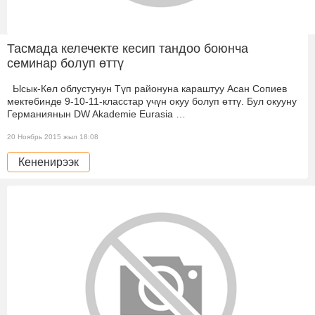
Тасмада келечекте кесип тандоо боюнча
семинар болуп өттү
Ысык-Көл облустунун Түп районуна караштуу Асан Сопиев
мектебинде 9-10-11-класстар үчүн окуу болуп өттү. Бул окууну
Германиянын DW Akademie Eurasia …
20 Ноябрь 2015 жыл 18:08
Кененирээк