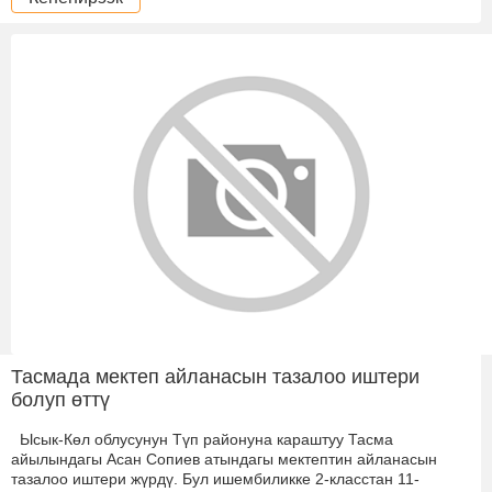
Тасмада мектеп айланасын тазалоо иштери
болуп өттү
Ысык-Көл облусунун Түп районуна караштуу Тасма
айылындагы Асан Сопиев атындагы мектептин айланасын
тазалоо иштери жүрдү. Бул ишембиликке 2-класстан 11-