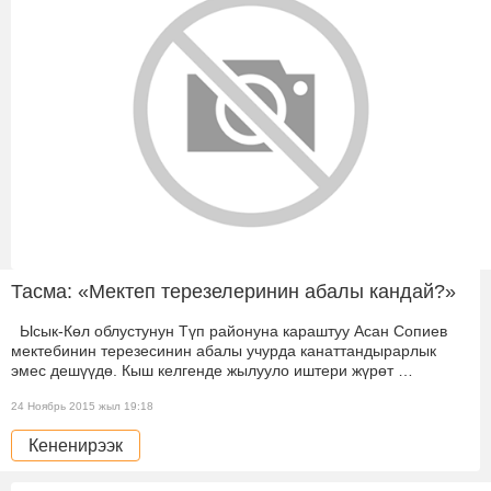
Тасма: «Мектеп терезелеринин абалы кандай?»
Ысык-Көл облустунун Түп районуна караштуу Асан Сопиев
мектебинин терезесинин абалы учурда канаттандырарлык
эмес дешүүдө. Кыш келгенде жылууло иштери жүрөт …
24 Ноябрь 2015 жыл 19:18
Кененирээк