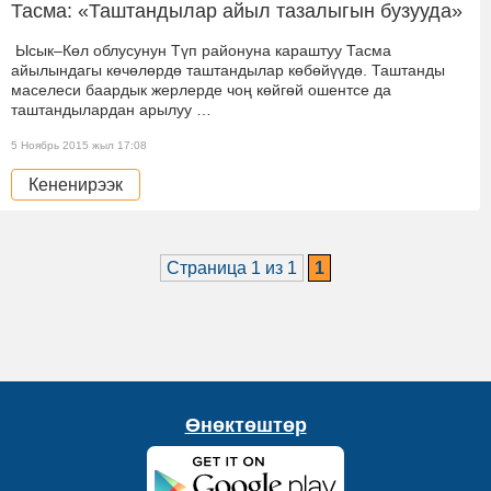
Тасма: «Таштандылар айыл тазалыгын бузууда»
Ысык–Көл облусунун Түп районуна караштуу Тасма
айылындагы көчөлөрдө таштандылар көбөйүүдө. Таштанды
маселеси баардык жерлерде чоң көйгөй ошентсе да
таштандылардан арылуу …
5 Ноябрь 2015 жыл 17:08
Кененирээк
Страница 1 из 1
1
Өнөктөштөр