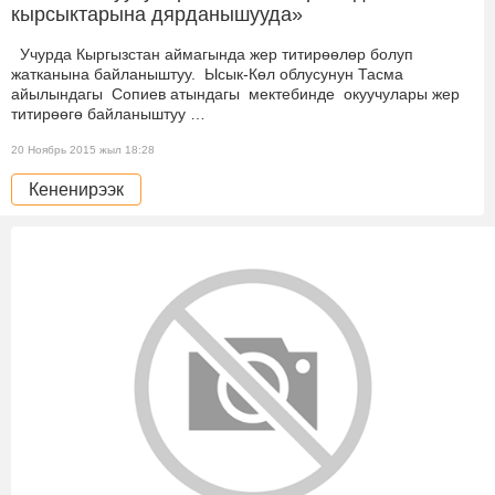
кырсыктарына дярданышууда»
Учурда Кыргызстан аймагында жер титирөөлөр болуп
жатканына байланыштуу. Ысык-Көл облусунун Тасма
айылындагы Сопиев атындагы мектебинде окуучулары жер
титирөөгө байланыштуу …
20 Ноябрь 2015 жыл 18:28
Кененирээк