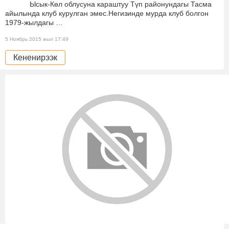
Ысык-Көл облусуна караштуу Түп районундагы Тасма
айылында клуб курулган эмес.Негизинде мурда клуб болгон
1979-жылдагы …
5 Ноябрь 2015 жыл 17:49
Кененирээк