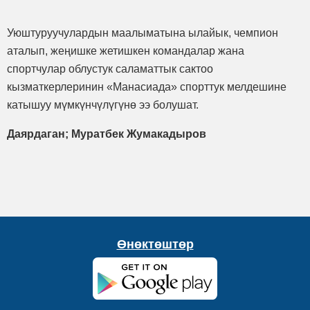
Уюштуруучулардын маалыматына ылайык, чемпион
аталып, жеңишке жетишкен командалар жана
спортчулар облустук саламаттык сактоо
кызматкерлеринин «Манасиада» спорттук мелдешине
катышуу мүмкүнчүлүгүнө ээ болушат.
Даярдаган; Муратбек Жумакадыров
Өнөктөштөр