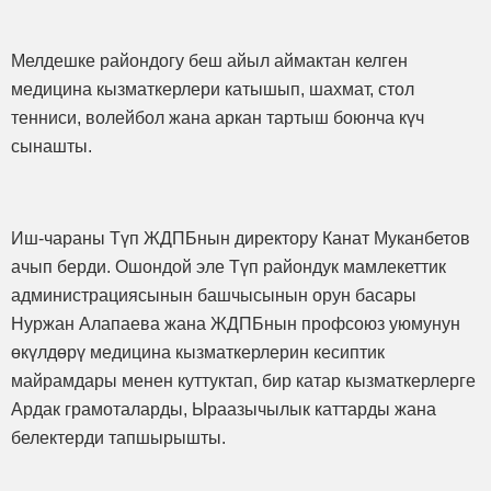
Мелдешке райондогу беш айыл аймактан келген
медицина кызматкерлери катышып, шахмат, стол
тенниси, волейбол жана аркан тартыш боюнча күч
сынашты.
Иш-чараны Түп ЖДПБнын директору Канат Муканбетов
ачып берди. Ошондой эле Түп райондук мамлекеттик
администрациясынын башчысынын орун басары
Нуржан Алапаева жана ЖДПБнын профсоюз уюмунун
өкүлдөрү медицина кызматкерлерин кесиптик
майрамдары менен куттуктап, бир катар кызматкерлерге
Ардак грамоталарды, Ыраазычылык каттарды жана
белектерди тапшырышты.