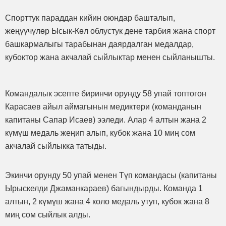
Спорттук параддан кийин оюндар башталып,
жеңүүчүлөр Ысык-Көл облустук дене тарбия жана спорт
башкармалыгы тарабынан даярдалган медалдар,
кубоктор жана акчалай сыйлыктар менен сыйланышты.
Командалык эсепте биринчи орунду 58 упай топтогон
Карасаев айыл аймагынын медиктери (команданын
капитаны Сапар Исаев) ээледи. Алар 4 алтын жана 2
күмүш медаль жеңип алып, кубок жана 10 миң сом
акчалай сыйлыкка татыды.
Экинчи орунду 50 упай менен Түп командасы (капитаны
Ырыскелди Джаманкараев) багындырды. Команда 1
алтын, 2 күмүш жана 4 коло медаль утуп, кубок жана 8
миң сом сыйлык алды.