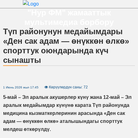
"Нур ФМ" жамааттык
мультимедиа борбору
Түп районунун медайымдары
«Ден сак адам — өнүккөн өлкө»
спорттук оюндарында күч
сынашты
Көрүүлөрдүн саны: 72
1 Июнь 2026 жыл 17:45
5-май – Эл аралык акушерлер күнү жана 12-май – Эл
аралык медайымдар күнүнө карата Түп районунда
медицина кызматкерлеринин арасында «Ден сак
адам — өнүккөн өлкө» аталышындагы спорттук
мелдеш өткөрүлдү.