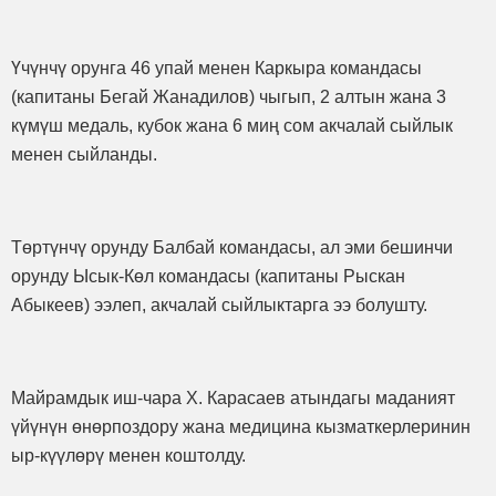
Үчүнчү орунга 46 упай менен Каркыра командасы
(капитаны Бегай Жанадилов) чыгып, 2 алтын жана 3
күмүш медаль, кубок жана 6 миң сом акчалай сыйлык
менен сыйланды.
Төртүнчү орунду Балбай командасы, ал эми бешинчи
орунду Ысык-Көл командасы (капитаны Рыскан
Абыкеев) ээлеп, акчалай сыйлыктарга ээ болушту.
Майрамдык иш-чара Х. Карасаев атындагы маданият
үйүнүн өнөрпоздору жана медицина кызматкерлеринин
ыр-күүлөрү менен коштолду.