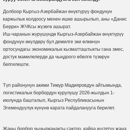
Долбоор Кыргыз-Азербайжан өнүктүрүү фондунун
каржылык колдоосу менен ишке ашырылып, аны «Данис
Берри» ЖЧКсы жүзөгө ашырат.
Иш-чаранын жүрүшүндө Кыргыз-Азербайжан өнүктүрүү
фондунун өкүлдөрү бул демилге эки өлкөнүн
ортосундагы экономикалык кызматташтыкты гана эмес,
достук мамилелерди да чыңдоого өбөлгө түзөрүн
белгилешти.
Түп районунун акими Тимур Мадияровдун айтымында,
логистикалык борбордун курулушу 2026-жылдын 1-
июлунда башталып, Кыргыз Республикасынын
Эгемендүүлүк күнүнө карата пайдаланууга берилет.
Жаңы борбор чычырканакты сактоо, кайра иштетүү жана