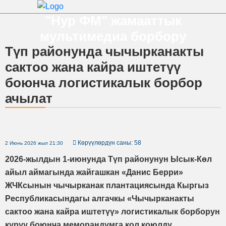
"Нур ФМ" жамааттык
мультимедиа борбору
Түп районунда чычырканакты
сактоо жана кайра иштетүү
боюнча логистикалык борбор
ачылат
Көрүүлөрдүн саны: 58
2 Июнь 2026 жыл 21:30
2026-жылдын 1-июнунда Түп районунун Ысык-Көл
айыл аймагында жайгашкан «Данис Берри»
ЖЧКсынын чычырканак плантациясында Кыргыз
Республикасындагы алгачкы «Чычырканакты
сактоо жана кайра иштетүү» логистикалык борборун
куруу боюнча меморандумга кол коюлду.