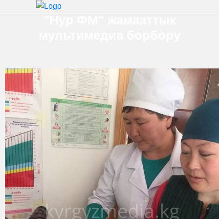
"Нур ФМ" жамааттык
мультимедиа борбору