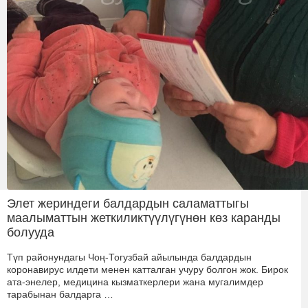
Элет жериндеги балдардын саламаттыгы
маалыматтын жеткиликтүүлүгүнөн көз каранды
болууда
Түп районундагы Чоң-Тогузбай айылында балдардын
коронавирус илдети менен катталган учуру болгон жок. Бирок
ата-энелер, медицина кызматкерлери жана мугалимдер
тарабынан балдарга …